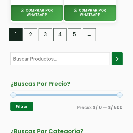
COMPRAR POR
COMPRAR POR
WHATSAPP
WHATSAPP
1
2
3
4
5
→
P
P
R
R
E
E
¿Buscas Por Precio?
C
C
I
I
Filtrar
Precio:
S/ 0
—
S/ 500
O
O
M
M
Í
Á
¿Buscas Por Categoría?