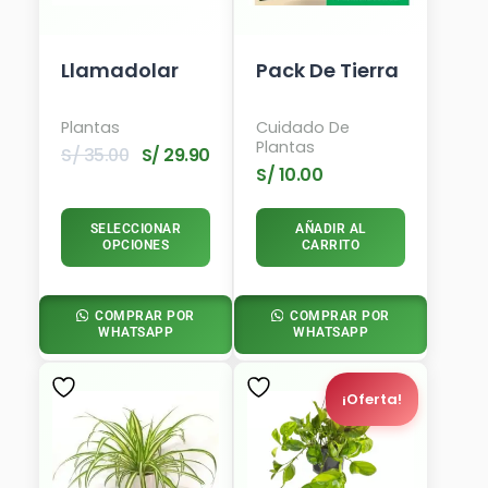
Llamadolar
Pack De Tierra
Plantas
Cuidado De
Plantas
S/
35.00
S/
29.90
S/
10.00
SELECCIONAR
AÑADIR AL
OPCIONES
CARRITO
COMPRAR POR
COMPRAR POR
WHATSAPP
WHATSAPP
El
El
Precio
Precio
¡Oferta!
Actual
Original
Es:
Era:
S/ 54.90.
S/ 65.00.