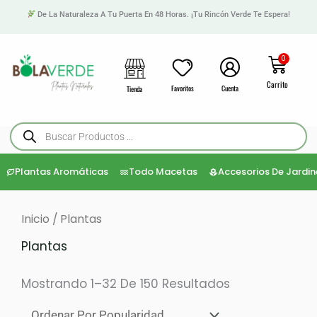
Ir
De La Naturaleza A Tu Puerta En 48 Horas. ¡Tu Rincón Verde Te Espera!
Al
Contenido
Cart
0
Carrito
Favoritos
Cuenta
Tienda
Búsqueda
De
Productos
Plantas Aromáticas
Todo Macetas
Accesorios De Jardin
Ordenado
Inicio
/ Plantas
Por
Popularidad
Plantas
Mostrando 1–32 De 150 Resultados