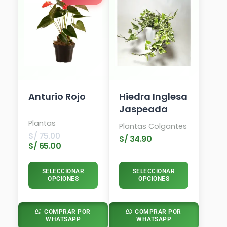
Actual
Original
Es:
Era:
S/ 65.00.
S/ 75.00.
Anturio Rojo
Hiedra Inglesa
Jaspeada
Plantas
Plantas Colgantes
S/
75.00
S/
34.90
S/
65.00
SELECCIONAR
SELECCIONAR
OPCIONES
OPCIONES
COMPRAR POR
COMPRAR POR
WHATSAPP
WHATSAPP