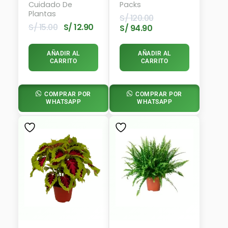
6kg
Plantas : Boa +
Cuidado De
Packs
Llamaplata +
Plantas
S/
120.00
Hiedra Inglesa
S/
15.00
S/
12.90
S/
94.90
Jaspeada
AÑADIR AL
AÑADIR AL
CARRITO
CARRITO
COMPRAR POR
COMPRAR POR
WHATSAPP
WHATSAPP