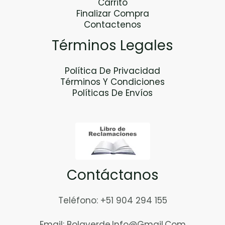
7
Carrito
.
Finalizar Compra
0
Contactenos
0
Términos Legales
H
A
S
Política De Privacidad
T
Términos Y Condiciones
A
Políticas De Envíos
S
/
2
6
6
.
Contáctanos
0
0
Teléfono: +51 904 294 155
Email: Bolaverde.info@gmail.com