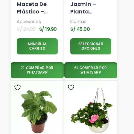
Maceta De
Jazmín –
Plástico –
Planta
Terra Romana
Trepadora
Accesorios
Plantas
– Colgante De
S/
24.00
S/
19.90
S/
45.00
Pared –
Marrón
AÑADIR AL
SELECCIONAR
CARRITO
OPCIONES
COMPRAR POR
COMPRAR POR
WHATSAPP
WHATSAPP
Este
Producto
Tiene
Múltiples
Variantes.
Las
Opciones
Se