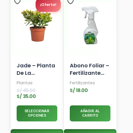
Precio
Precio
¡Oferta!
Actual
Original
Es:
Era:
S/ 35.00.
S/ 45.00.
Jade – Planta
Abono Foliar –
De La
Fertilizante
Abundancia
Para Plantas
Plantas
Fertilizantes
De Hojas
S/
45.00
S/
18.00
Verdes
S/
35.00
SELECCIONAR
AÑADIR AL
OPCIONES
CARRITO