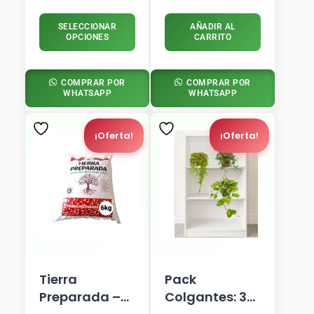
SELECCIONAR
AÑADIR AL
OPCIONES
CARRITO
COMPRAR POR
COMPRAR POR
WHATSAPP
WHATSAPP
El
El
El
El
Precio
Precio
Precio
Precio
¡Oferta!
¡Oferta!
Original
Actual
Actual
Original
Era:
Es:
Es:
Era:
S/ 15.00.
S/ 12.90.
S/ 94.90.
S/ 120.00.
Tierra
Pack
Preparada –
Colgantes: 3