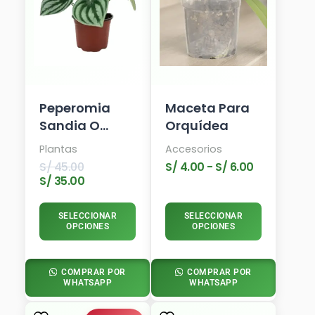
S/ 35.00.
S/ 45.00.
S/ 4.00
Variantes.
Hasta
Las
S/ 6.00
Opciones
Se
Pueden
Elegir
En
Peperomia
Maceta Para
La
Sandia O
Orquídea
Página
Watermellon
De
Plantas
Accesorios
Producto
S/
45.00
S/
4.00
-
S/
6.00
S/
35.00
SELECCIONAR
SELECCIONAR
OPCIONES
OPCIONES
COMPRAR POR
COMPRAR POR
WHATSAPP
WHATSAPP
El
El