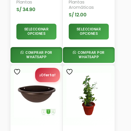
Plantas
Plantas
Aromáticas
S/
34.90
S/
12.00
SELECCIONAR
SELECCIONAR
OPCIONES
OPCIONES
COMPRAR POR
COMPRAR POR
WHATSAPP
WHATSAPP
El
El
Precio
Precio
¡Oferta!
Original
Actual
Era:
Es:
S/ 24.00.
S/ 19.90.