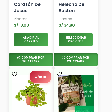
Corazón De
Helecho De
Jesús
Boston
Plantas
Plantas
S/
18.00
S/
34.90
AÑADIR AL
SELECCIONAR
CARRITO
OPCIONES
COMPRAR POR
COMPRAR POR
WHATSAPP
WHATSAPP
El
El
Precio
Precio
¡Oferta!
Original
Actual
Era:
Es:
S/ 35.00.
S/ 29.90.