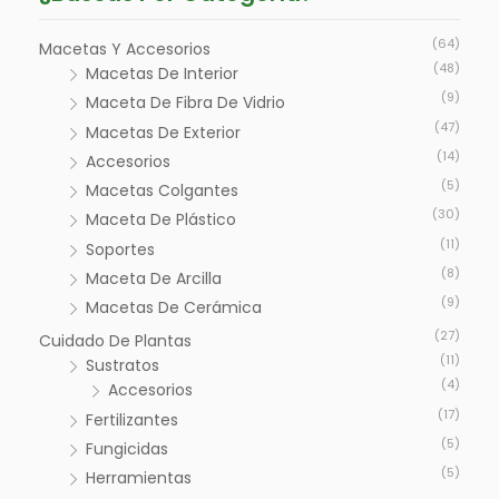
N
X
(64)
Macetas Y Accesorios
I
I
(48)
Macetas De Interior
(9)
Maceta De Fibra De Vidrio
M
M
(47)
Macetas De Exterior
O
O
(14)
Accesorios
(5)
Macetas Colgantes
(30)
Maceta De Plástico
(11)
Soportes
(8)
Maceta De Arcilla
(9)
Macetas De Cerámica
(27)
Cuidado De Plantas
(11)
Sustratos
(4)
Accesorios
(17)
Fertilizantes
(5)
Fungicidas
(5)
Herramientas