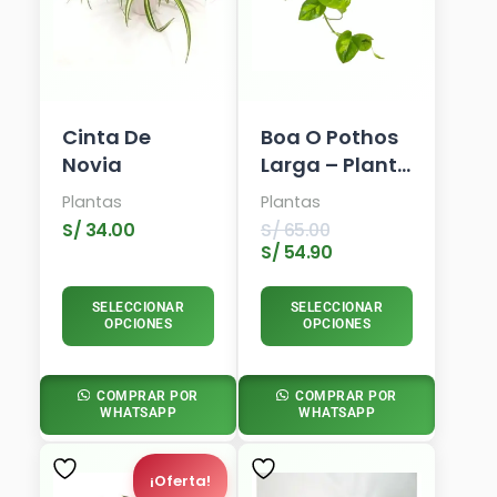
Cinta De
Boa O Pothos
Novia
Larga – Planta
Colgante
Plantas
Plantas
S/
34.00
S/
65.00
S/
54.90
SELECCIONAR
SELECCIONAR
OPCIONES
OPCIONES
COMPRAR POR
COMPRAR POR
WHATSAPP
WHATSAPP
El
El
Precio
Precio
¡Oferta!