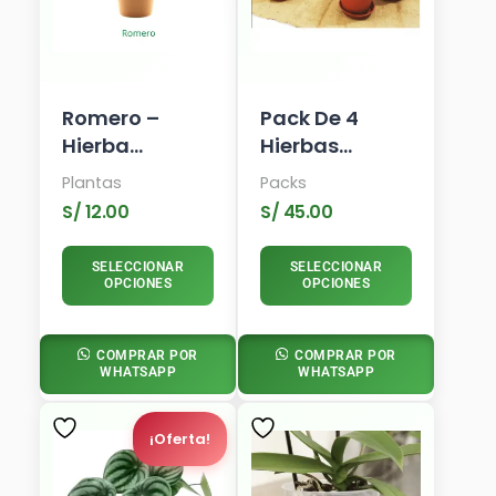
Opciones
Se
Pueden
Elegir
En
Romero –
Pack De 4
La
Hierba
Hierbas
Página
Aromática
Aromáticas
De
Plantas
Packs
Producto
S/
12.00
S/
45.00
SELECCIONAR
SELECCIONAR
OPCIONES
OPCIONES
COMPRAR POR
COMPRAR POR
WHATSAPP
WHATSAPP
El
El
Rango
Este
Precio
Precio
De
Producto
¡Oferta!
Actual
Original
Precios:
Tiene
Es:
Era:
Desde
Múltiples