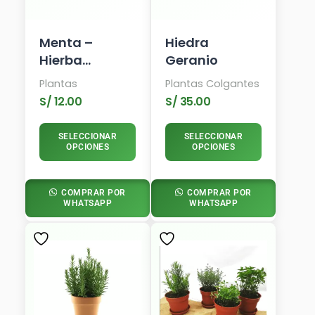
Pueden
Elegir
En
Menta –
Hiedra
La
Hierba
Geranio
Página
Aromática
De
Plantas
Plantas Colgantes
Producto
S/
12.00
S/
35.00
SELECCIONAR
SELECCIONAR
OPCIONES
OPCIONES
COMPRAR POR
COMPRAR POR
WHATSAPP
WHATSAPP
Este
Producto
Tiene
Múltiples
Variantes.
Las