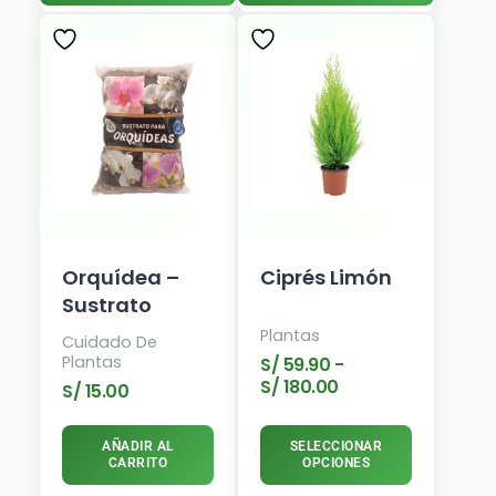
Rango
Este
De
Producto
Precios:
Tiene
Desde
Múltiples
S/ 59.90
Variantes.
Hasta
Las
S/ 180.00
Opciones
Se
Pueden
Elegir
En
Orquídea –
Ciprés Limón
La
Sustrato
Página
Plantas
De
Cuidado De
Plantas
S/
59.90
-
Producto
S/
180.00
S/
15.00
AÑADIR AL
SELECCIONAR
CARRITO
OPCIONES