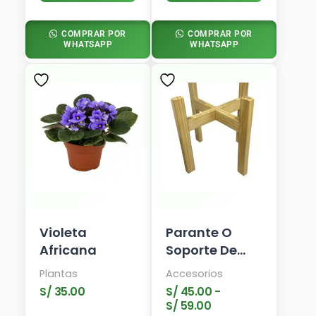
COMPRAR POR
COMPRAR POR
WHATSAPP
WHATSAPP
Rango
Este
De
Producto
Precios:
Tiene
Desde
Múltiples
S/ 45.00
Variantes.
Hasta
Las
S/ 59.00
Opciones
Se
Pueden
Elegir
En
Violeta
Parante O
La
Africana
Soporte De
Página
Madera
De
Plantas
Accesorios
Natural
Producto
S/
35.00
S/
45.00
-
S/
59.00